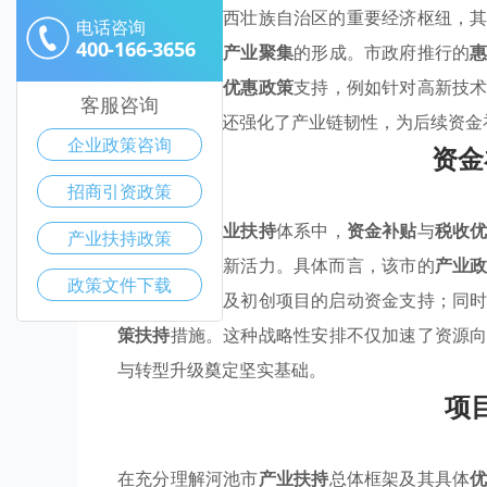
河池市作为广西壮族自治区的重要经济枢纽，
电话咨询
400-166-3656
显著加速
优势产业聚集
的形成。市政府推行的
提供全方位的
优惠政策
支持，例如针对高新技
客服咨询
域营商环境，还强化了产业链韧性，为后续资金
企业政策咨询
资金
招商引资政策
在河池市的
产业扶持
体系中，
资金补贴
与
税收
产业扶持政策
成本并激发创新活力。具体而言，该市的
产业
政策文件下载
业的研发补助及初创项目的启动资金支持；同
策扶持
措施。这种战略性安排不仅加速了资源
与转型升级奠定坚实基础。
项
在充分理解河池市
产业扶持
总体框架及其具体