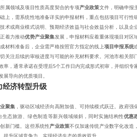
业所属领域及项目性质高度契合的专项
产业政策
文件，明确申报
基础上，需系统性地准备详实的申报材料，重点包括项目可行性
心技术或商业模式说明、预期经济效益与社会效益分析，以及企
市正着力推动
优势产业聚集
发展，申报材料应着重体现项目对区
完成材料准备后，企业需严格按照官方指定的线上
项目申报系统
密切关注后续的审核进度与可能的补充材料要求。河池市相关部
效率，通常承诺在受理后5个工作日内完成形式初审，并组织专
发展导向的优质项目。
力经济转型升级
产业聚集
，驱动区域经济向高附加值、可持续模式跃迁。政府强
向生态旅游、绿色制造等新兴领域倾斜，同时实施结构性
优惠
业创新门槛。这些系统性
产业政策
不仅加速传统产业数字化改造
，提升区域竞争力，实现经济生态的质效双升。